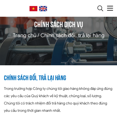
Trang chủ
Giới thiệu
CHÍNH SÁCH DỊCH VỤ
+
SẢN PHẨM SẢN XUẤT
Trang chủ
Chính sách đổi, trả lại hàng
+
SẢN PHẨM NHẬP KHẨU
Dịch vụ sửa van
+
Chính sách
Chính sách đổi, trả lại hàng
Tin tức
Trong trường hợp Công ty chúng tôi giao hàng không đáp ứng đúng
các yêu cầu của Quý khách về kỹ thuật, chủng loại, số lượng.
Liên hệ
Chúng tôi có trách nhiệm đổi trả hàng cho quý khách theo đúng
yêu cầu trong thời gian nhanh nhất.