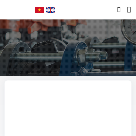
Trang chủ
Giới thiệu
SẢN PHẨM SẢN XUẤT
SẢN PHẨM NHẬP KHẨU
Dịch vụ sửa van
Chính sách
Tin tức
Liên hệ