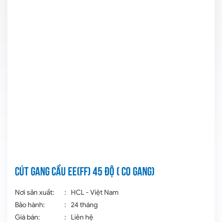
Cút gang cầu EE(FF) 45 độ ( co gang)
Nơi sản xuất:
:
HCL - Việt Nam
Bảo hành:
:
24 tháng
Giá bán:
:
Liên hệ