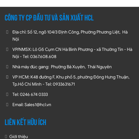
CÔNG TY CP ĐẦU TƯ VÀ SẢN XUẤT HCL
Địa chỉ: Số 12, ngõ 104/3 Định Công, Phường Phương Liệt, Hà
Nội
VP/NMSX: Lô G5 Cụm CN Hà Bình Phương - xã Thường Tín - Hà
Nội - Tel: 0367.608.608
Nhà máy đúc gang: Phường Bá Xuyên, Thái Nguyên
VP HCM: K48 đường F, Khu phố 5, phường Đông Hưng Thuận,
Tp.Hồ Chí Minh - Tel: 0933631671
Tel: 0246 674 0333
Email: Sales1@hcl.vn
LIÊN KẾT HỮU ÍCH
Giới thiệu