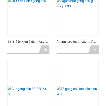
Tê Y ( tê xiên ) gang cầu
Ngàm neo gang cầu giữ
BBB
ống HDPE
+
+