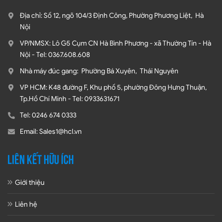
Địa chỉ: Số 12, ngõ 104/3 Định Công, Phường Phương Liệt, Hà
Nội
VP/NMSX: Lô G5 Cụm CN Hà Bình Phương - xã Thường Tín - Hà
Nội - Tel: 0367.608.608
Nhà máy đúc gang: Phường Bá Xuyên, Thái Nguyên
VP HCM: K48 đường F, Khu phố 5, phường Đông Hưng Thuận,
Tp.Hồ Chí Minh - Tel: 0933631671
Tel: 0246 674 0333
Email: Sales1@hcl.vn
LIÊN KẾT HỮU ÍCH
Giới thiệu
Liên hệ