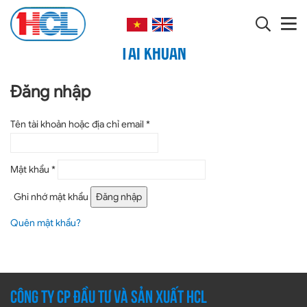
Trang chủ
Tài khoản
Trang chủ
Tài khoản
Giới thiệu
+
Đăng nhập
SẢN PHẨM SẢN XUẤT
+
Bắt
SẢN PHẨM NHẬP KHẨU
Tên tài khoản hoặc địa chỉ email
*
buộc
Dịch vụ sửa van
Bắt
Mật khẩu
*
buộc
+
Chính sách
Ghi nhớ mật khẩu
Đăng nhập
Quên mật khẩu?
Tin tức
Liên hệ
CÔNG TY CP ĐẦU TƯ VÀ SẢN XUẤT HCL