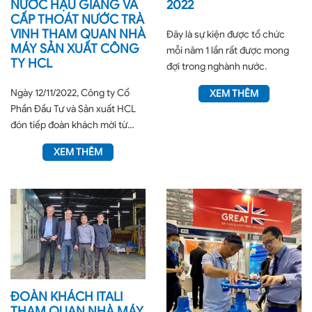
NƯỚC HẬU GIANG VÀ
2022
CẤP THOÁT NƯỚC TRÀ
VINH THAM QUAN NHÀ
Đây là sự kiện được tổ chức
MÁY SẢN XUẤT CÔNG
mỗi năm 1 lần rất được mong
TY HCL
đợi trong nghành nước.
Ngày 12/11/2022, Công ty Cổ
XEM THÊM
Phần Đầu Tư và Sản xuất HCL
đón tiếp đoàn khách mời từ
Công ty Cổ Phần...
XEM THÊM
ĐOÀN KHÁCH ITALI
THAM QUAN NHÀ MÁY