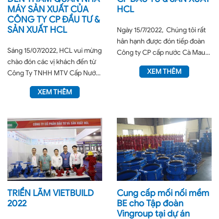
MÁY SẢN XUẤT CỦA
HCL
CÔNG TY CP ĐẦU TƯ &
SẢN XUẤT HCL
Ngày 15/7/2022, Chúng tôi rất
hân hạnh được đón tiếp đoàn
Sáng 15/07/2022, HCL vui mừng
Công ty CP cấp nước Cà Mau
chào đón các vị khách đến từ
do ông Hồ Tấn...
XEM THÊM
Công Ty TNHH MTV Cấp Nước
Tiền Giang tới tham...
XEM THÊM
TRIỂN LÃM VIETBUILD
Cung cấp mối nối mềm
2022
BE cho Tập đoàn
Vingroup tại dự án