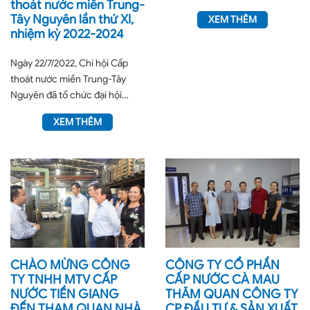
thoát nước miền Trung-
Tây Nguyên lần thứ XI,
XEM THÊM
nhiệm kỳ 2022-2024
Ngày 22/7/2022, Chi hội Cấp
thoát nước miền Trung-Tây
Nguyên đã tổ chức đại hội
nhiệm kỳ 2022-2024 tại thành
XEM THÊM
phố Đà...
CHÀO MỪNG CÔNG
CÔNG TY CỔ PHẦN
TY TNHH MTV CẤP
CẤP NƯỚC CÀ MAU
NƯỚC TIỀN GIANG
THĂM QUAN CÔNG TY
ĐẾN THAM QUAN NHÀ
CP ĐẦU TƯ & SẢN XUẤT