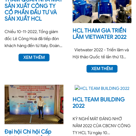
SẢN XUẤT CÔNG TY
CỔ PHẦN ĐẦU TƯ VÀ
SẢN XUẤT HCL
HCL THAM GIA TRIỂN
Chiều 10-11-2022, Tổng giám
LÃM VIETWATER 2022
đốc Lê Công Hoà đã tiếp đón
khách hàng đến từ Italy. Đoàn...
Vietwater 2022 - Triển lãm và
Hội thảo Quốc tế lần thứ 13...
XEM THÊM
XEM THÊM
HCL TEAM BUILDING
2022
KỲ NGHỈ MÁT ĐÁNG NHỚ
NĂM 2022 CỦA CBCNV CÔNG
Đại hội Chi hội Cấp
TY HCL Từ ngày 10...