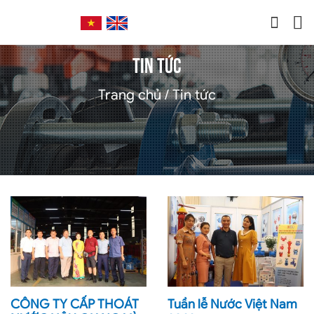
Trang chủ
Giới thiệu
TIN TỨC
+
SẢN PHẨM SẢN XUẤT
Trang chủ
Tin tức
+
SẢN PHẨM NHẬP KHẨU
Dịch vụ sửa van
+
Chính sách
Tin tức
Liên hệ
CÔNG TY CẤP THOÁT
Tuần lễ Nước Việt Nam