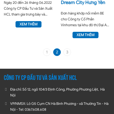
Dream City Hưng Yên
Ngày 20 đến 26 tháng 06.2022
Công ty CP Đầu Tư và Sản Xuất
Đơn hàng khớp nối mềm BE
HCL tham gia trưng bày và...
cho Công ty Cổ Phần
XEM THÊM
Vinhomes tại khu đô thị Đại An
thuộc dự án Dream City-
XEM THÊM
Phase...
1
2
3
CÔNG TY CP ĐẦU TƯ VÀ SẢN XUẤT HCL
Địa chỉ: Số 12, ngõ 104/3 Định Công, Phường Phương Liệt, Hà
Nội
VP/NMSX: Lô G5 Cụm CN Hà Bình Phương - xã Thường Tín - Hà
Nội - Tel: 0367.608.608